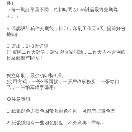
件）
line
（每一期訂單量不同，確切時間以
討論最終交期為
主。）
5. 確認設計稿件交期後，排印，印刷工作天5天 (提前好會
通知)
6. 寄出，2~3天送達
◎ 實際工作天計算，請先與店家討論，工作天均不含例假
日及郵遞時間呦！
獨立印刷，最少須印製3張。
(使用方式：一份3張同款，一張戶政事務所，一張給自
己，一張怕寫錯字備用)
◇注意事項:
1. 紙張顏色與墨色因螢幕顯色不同，可能有些微色差
2. 紙張纖維有一些淺色點點，不介意再下單唷~