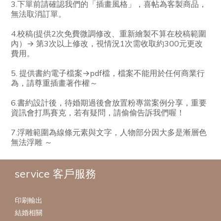
3.下單前請確認我們的「插畫風格」，喜帖為客製商品，
無法取消訂單。
4.校稿(提供2次免費微調修改
、
重新繪製不算在校稿範圍
內
）→ 第3次以上修改，視情況1次需收取約300元更改
費用。
5. 提供書約電子檔案→pdf檔，檔案不能用於任何商業行
為，請尊重插畫著作權～
6.書約設計後，待婚期過後會放置粉專當案例分享，重要
資訊會打馬賽克，若有疑問，請偷偷告訴我們喔！
7.浮雕範圍為線條元素與文字，人物部分因大多是漸層色
無法浮雕 ～
service 客戶服務
印刷輸出
結婚相關