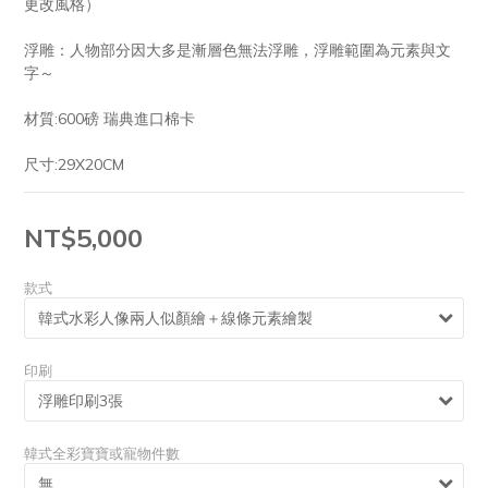
更改風格）
浮雕：人物部分因大多是漸層色無法浮雕，浮雕範圍為元素與文
字～
材質:600磅 瑞典進口棉卡
尺寸:29X20CM
NT$5,000
款式
印刷
韓式全彩寶寶或寵物件數