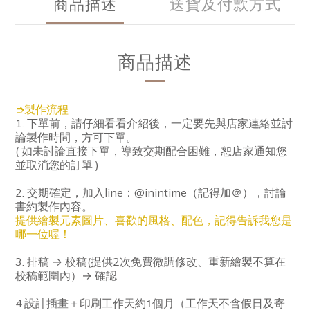
商品描述
送貨及付款方式
商品描述
➮製作流程
1. 下單前，請仔細看看介紹後，一定要先與店家連絡並討
論製作時間，方可下單。
( 如未討論直接下單，導致交期配合困難，恕店家通知您
並取消您的訂單 )
2. 交期確定，加入line：@inintime（記得加＠），討論
書約製作內容。
提供繪製元素圖片、喜歡的風格、配色，記得告訴我您是
哪一位喔！
3. 排稿 → 校稿(提供2次免費微調修改
、
重新繪製不算在
校稿範圍內
）→ 確認
設計插畫＋印刷工作天約1個月（工作天不含假日及寄
4.