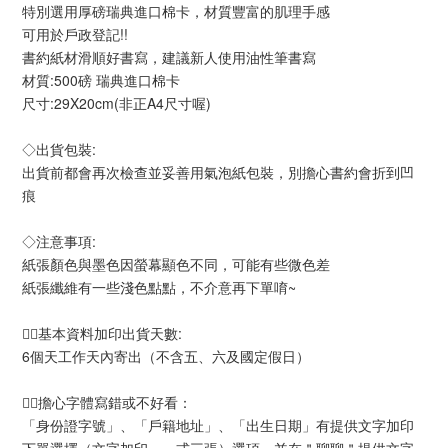
特別選用厚磅瑞典進口棉卡，材質豐富的肌理手感 
可用於戶政登記!!
書約紙材滑順好書寫，建議新人使用油性筆書寫
材質:500磅 瑞典進口棉卡
尺寸:29X20cm(非正A4尺寸喔)
◇出貨包裝:
出貨前都會再次檢查並妥善用氣泡紙包裝，別擔心書約會折到凹
痕
◇注意事項:
紙張顏色與墨色因螢幕顯色不同，可能有些微色差
紙張纖維有一些淺色點點，不介意再下單唷~
✍🏻基本資料加印出貨天數:
6個天工作天內寄出（不含五、六及國定假日）
✍🏻擔心字體寫錯或不好看：
「身份證字號」、「戶籍地址」、「出生日期」有提供文字加印