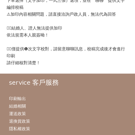
下單選擇（文字加印，一式三張）選項，並在＂聊聊＂提供文字
編排校稿
⚠️加印內容相關問題，請直接洽詢戶政人員，無法代為回答
✍🏻結婚人、證人無法提供加印
依法規需本人親簽呦！
✍🏻僅提供❶次文字校對，請留意聊聊訊息，校稿完成後才會進行
印刷
請仔細核對清楚！
service 客戶服務
印刷輸出
結婚相關
運送政策
退換貨政策
隱私權政策