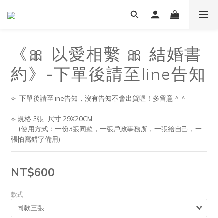
《🎀 以愛相繫 🎀 結婚書
約》-下單後請至line告知
⟣  下單後請至line告知，沒有告知不會出貨喔！多留意＾＾
⟣ 規格 3張  尺寸:29X20CM
    (使用方式：一份3張同款，一張戶政事務所，一張給自己，一
張怕寫錯字備用)
NT$600
款式