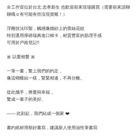
🌼工作室位於台北 忠孝新生 也歡迎前來現場購買（需要前來請聊
聊哦☺️有可能有些沒現貨喔！）
浮雕技法印製，觸感像婚紗上的蕾絲花紋
特別選用厚磅瑞典進口棉卡，材質豐富的肌理手感
可用於戶政登記!!
🎀 以愛相繫 🎀
一筆一畫，繫上我們的約定，
像這蝴蝶結一樣，緊緊相連，不再分離。
從此攜手，將愛與幸福，
繫成一輩子的美好。
—— 此刻起，我們結成一個家 ❤️
書約紙材滑順好書寫，建議新人使用油性筆書寫