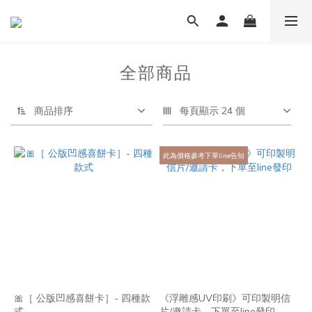
全部商品
商品排序
每頁顯示 24 個
此為價格參考下單line告知
🎀［ 公版凹感喜餅卡］- 四種款
《浮雕感UV印刷》可印製明信
式
片/邀請卡，下單至line發印