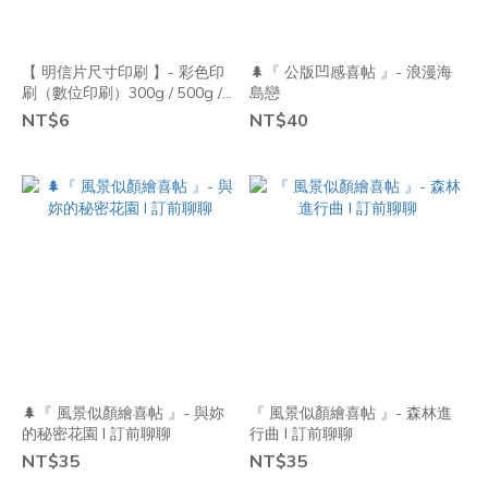
【 明信片尺寸印刷 】- 彩色印
🌲『 公版凹感喜帖 』- 浪漫海
刷（數位印刷）300g / 500g /
島戀
600g -單價-發印加line告知數量
NT$6
NT$40
🌲『 風景似顏繪喜帖 』- 與妳
『 風景似顏繪喜帖 』- 森林進
的秘密花園 I 訂前聊聊
行曲 I 訂前聊聊
NT$35
NT$35