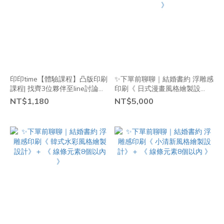
印印time【體驗課程】凸版印刷
✨下單前聊聊｜結婚書約 浮雕感
課程| 找齊3位夥伴至line討論時
印刷《 日式漫畫風格繪製設
間
計》＋ 《 線條元素8個以內 》
NT$1,180
NT$5,000