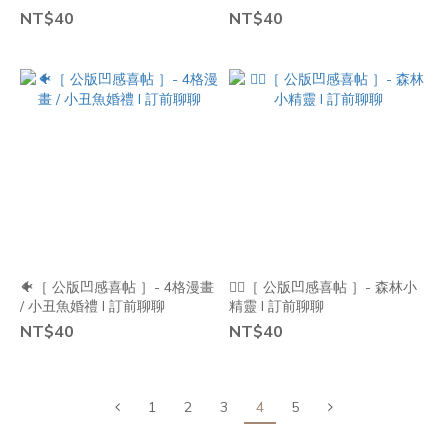
NT$40
NT$40
🐠［ 公版凹感喜帖 ］- 4格漫畫
🧚‍♂️［ 公版凹感喜帖 ］- 森林小
/ 小丑魚婚禮 I 訂前聊聊
精靈 I 訂前聊聊
NT$40
NT$40
1
2
3
4
5